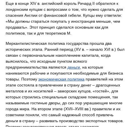
Еще в конце XIV в. английский король Ричард II обратился к
лондонским купцам с вопросами о том, что нужно сделать для
спасения Англии от финансовой гибели. Купцы ему ответили:
«Мы должны стараться покупать у иностранцев меньше, чем
продавать». Этот принцип сделался основным как для
политиков, так и для теоретиков М.
Меркантилистическая политика государства прошла два
исторических этапа. Ранний период (XV в. – начало XVI в.) был
связан с первоначальным накоплением капитала, когда
выяснилось, что исходным пунктом всякого
предпринимательства являются
деньги
, на которые
нанимаются рабочие и покупаются необходимые для бизнеса
товары. Поэтому
экономическая политика
правителей на этом
этапе состояла в привлечении в страну денег – драгоценных
металлов и их носителей – заморских купцов, «гостей», для
которых строились специальные складские помещения, так
называемые гостиные дворы, до сих пор украшающие многие
города мира. На втором этапе (XVII–XVIII вв.) правители и их
советники поняли, что самый надежный способ привлечь
деньги в страну – развивать производство экспортных товаров.
Поэтому государственная власть стала насаждать