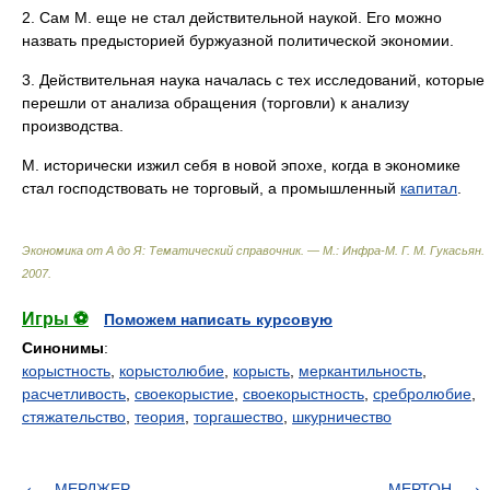
2. Сам М. еще не стал действительной наукой. Его можно
назвать предысторией буржуазной политической экономии.
3. Действительная наука началась с тех исследований, которые
перешли от анализа обращения (торговли) к анализу
производства.
М. исторически изжил себя в новой эпохе, когда в экономике
стал господствовать не торговый, а промышленный
капитал
.
Экономика от А до Я: Тематический справочник. — М.: Инфра-М
.
Г. М. Гукасьян
.
2007
.
Игры ⚽
Поможем написать курсовую
Синонимы
:
корыстность
,
корыстолюбие
,
корысть
,
меркантильность
,
расчетливость
,
своекорыстие
,
своекорыстность
,
сребролюбие
,
стяжательство
,
теория
,
торгашество
,
шкурничество
МЕРДЖЕР
МЕРТОН