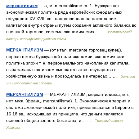
меркантилизм
— а, м. mercantilisme m. 1. Буржуазная
экономическая политика ряда европейских феодальных
государств XV XVIII вв., направленная на накопление
капиталов внутри страны путем создания активного баланса во
внешней торговле; система экономических… …
Исторический
словарь галлицизмов русского языка
МЕРКАНТИЛИЗМ
— (от итал. mercante торговец купец),
первая школа буржуазной политэкономии; экономическая
политика эпохи т. н. первоначального накопления капитала,
выражалась в активном вмешательстве государства в
хозяйственную жизнь и проводилась в интересах… …
Большой
Энциклопедический словарь
МЕРКАНТИЛИЗМ
— МЕРКАНТИЛИЗМ, меркантилизма, мн.
нет, муж. (франц. mercantilisme). 1. Экономическая теория и
система экономической политики, применявшаяся в Европе в
16 18 вв., исходившая из принципа, что деньги являются
основой общественного богатства, и… …
Толковый словарь
Ушакова