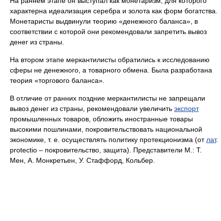
На раннем этапе он выступал как монетаризм, для которого
характерна идеализация серебра и золота как форм богатства.
Монетаристы выдвинули теорию «денежного баланса», в
соответствии с которой они рекомендовали запретить вывоз
денег из страны.
На втором этапе меркантилисты обратились к исследованию
сферы не денежного, а товарного обмена. Была разработана
теория «торгового баланса».
В отличие от ранних поздние меркантилисты не запрещали
вывоз денег из страны, рекомендовали увеличить
экспорт
промышленных товаров, обложить иностранные товары
высокими пошлинами, покровительствовать национальной
экономике, т. е. осуществлять политику протекционизма (от
лат
.
protectio – покровительство, защита). Представители М.: Т.
Мен, А. Монкретьен, У. Стаффорд, Кольбер.