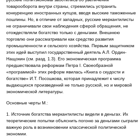
товарооборота внутри страны, стремились устранить
конкуренцию иностранных купцов, вводя высокие таможенные
пошлины. Но, в отличие от западных, русские меркантилисты
не ограничивали свои наблюдения сферой обращения, не
отождествляли богатство только с деньгами. Внешнюю
торговлю они рассматривали как средство развития
промышленности и сельского хозяйства. Первым защитником
этих идей выступил государственный деятель А.Л. Ордин-
Нащокин (см. разд. 1.3). Его экономическая программа
предшествовала реформам Петра I. Своеобразной
«программой» этих реформ явилась «Книга о скудости и
богатстве» И.Т. Посошкова, которая принадлежит к числу
выдающихся произведений не только русской, но и мировой
экономической литературы.
Основные черты М.:
1. Источник богатства меркантилисты видели в деньгах. Их
теоретические попытки объяснить погоню за деньгами сыграли
важную роль в возникновении классической политической
экономии.